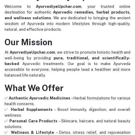
Welcome to
AyurvediyaUpchar.com
, your trusted online
destination for authentic
Ayurvedic remedies, herbal products,
and wellness solutions
. We are dedicated to bringing the ancient
wisdom of Ayurveda into modern lifestyles through high-quality,
natural, and effective products.
Our Mission
At
AyurvediyaUpchar.com
, we strive to promote holistic health and
well-being by providing
pure, traditional, and scientifically-
backed
Ayurvedic treatments. Our goal is to make Ayurveda
accessible to everyone, helping people lead a healthier and more
balanced life naturally.
What We Offer
✅
Authentic Ayurvedic Medicines
– Herbal formulations for various
health concerns.
✅
Herbal Supplements
– Boost immunity, digestion, and overall
wellness.
✅
Personal Care Products
– Skincare, haircare, and natural beauty
solutions.
✅
Wellness & Lifestyle
– Detox, stress relief, and rejuvenation