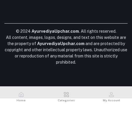
Become A Seller
Apply Now
My Wishlist
DATA DELETION
Email
Login to Seller Panel
Track Order
ayurvediyaupchar@gmail.com
FAQs
EDITORIAL POLICY
© 2024
AyurvediyaUpchar.com
. All rights reserved.
All content, images, logos, designs, and text on this website are
the property of
AyurvediyaUpchar.com
and are protected by
copyright and other intellectual property laws. Unauthorized use
or reproduction of any material from this site is strictly
prohibited.
Home
Categories
My Account