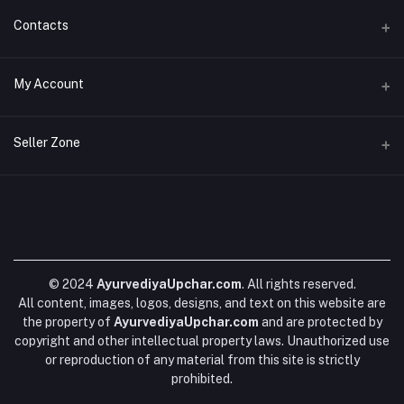
ABOUT US
Contacts
SELLER POLICY
Address
My Account
CONTACT US
RIDANYA ENTERPRISES CREATIVES HEIGHTS 2ND FLOOR 204 E8
ARERA COLONY BHOPAL 462016
DISCLAIMER
Login
Seller Zone
SHIPPING POLICY
Phone
Order History
+919617228848
BLOGS
Become A Seller
Apply Now
My Wishlist
DATA DELETION
Email
Login to Seller Panel
Track Order
ayurvediyaupchar@gmail.com
FAQs
EDITORIAL POLICY
© 2024
AyurvediyaUpchar.com
. All rights reserved.
All content, images, logos, designs, and text on this website are
the property of
AyurvediyaUpchar.com
and are protected by
copyright and other intellectual property laws. Unauthorized use
or reproduction of any material from this site is strictly
prohibited.