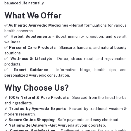
balanced life naturally.
What We Offer
✅
Authentic Ayurvedic Medicines
– Herbal formulations for various
health concerns.
✅
Herbal Supplements
– Boost immunity, digestion, and overall
wellness.
✅
Personal Care Products
– Skincare, haircare, and natural beauty
solutions.
✅
Wellness & Lifestyle
– Detox, stress relief, and rejuvenation
products.
✅
Expert Guidance
– Informative blogs, health tips, and
personalized Ayurvedic consultation.
Why Choose Us?
✔
100% Natural & Pure Products
– Sourced from the finest herbs
and ingredients.
✔
Trusted by Ayurveda Experts
– Backed by traditional wisdom &
modern research.
✔
Secure Online Shopping
– Safe payments and easy checkout.
✔
Nationwide Delivery
– Get Ayurveda at your doorstep.
✔
Customer Satisfaction
– Dedicated support for your health