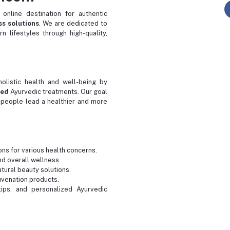
 online destination for authentic
s solutions
. We are dedicated to
 lifestyles through high-quality,
olistic health and well-being by
ked
Ayurvedic treatments. Our goal
 people lead a healthier and more
ons for various health concerns.
nd overall wellness.
atural beauty solutions.
juvenation products.
tips, and personalized Ayurvedic