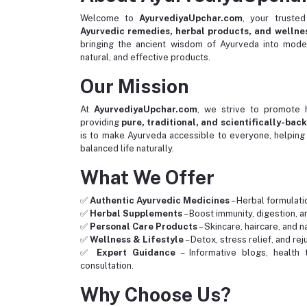
Welcome to
AyurvediyaUpchar.com
, your trusted
Ayurvedic remedies, herbal products, and wellnes
bringing the ancient wisdom of Ayurveda into modern
natural, and effective products.
Our Mission
At
AyurvediyaUpchar.com
, we strive to promote h
providing
pure, traditional, and scientifically-bac
is to make Ayurveda accessible to everyone, helping
balanced life naturally.
What We Offer
✅
Authentic Ayurvedic Medicines
– Herbal formulati
✅
Herbal Supplements
– Boost immunity, digestion, a
✅
Personal Care Products
– Skincare, haircare, and n
✅
Wellness & Lifestyle
– Detox, stress relief, and re
✅
Expert Guidance
– Informative blogs, health 
consultation.
Why Choose Us?