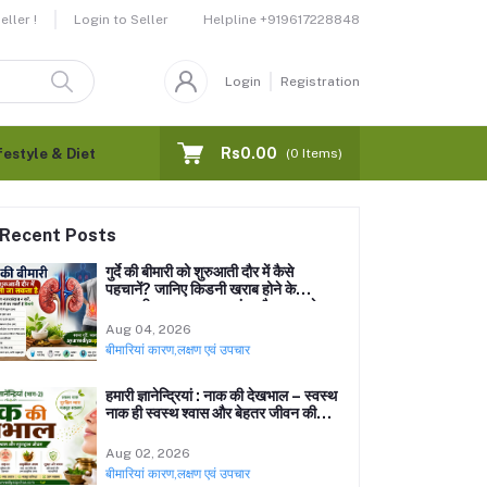
Helpline
+919617228848
ller !
Login to Seller
Login
Registration
Rs0.00
festyle & Diet
Products
About Us
Contact
(
0
Items)
Recent Posts
गुर्दे की बीमारी को शुरुआती दौर में कैसे
पहचानें? जानिए किडनी खराब होने के
शुरुआती लक्षण, कारण, जांच और बचाव के
प्रभावी उपाय
Aug 04, 2026
बीमारियां कारण,लक्षण एवं उपचार
हमारी ज्ञानेन्द्रियां : नाक की देखभाल – स्वस्थ
नाक ही स्वस्थ श्वास और बेहतर जीवन की
पहचान
Aug 02, 2026
बीमारियां कारण,लक्षण एवं उपचार