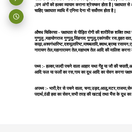
,उन अंगों को हल्का व्यायाम कराना श्रेयष्कर होता है | पक्षाघात 
चाहिए पक्षाघात व्याधि में एनिमा देना भी सर्वोत्तम होता है | 
औषध चिकित्सा - पक्षाघात से पीड़ित रोगी की शारीरिक शक्ति तथा रो
गुग्गुलु ,महायोगराज गुग्गुलु,सिंहनाद गुग्गुलु,एकांगवीर रस,वृहत व
काढ़ा,अश्वगंधारिष्ट,दशमूलारिष्ट,माषबलादि,क्वाथ,ब्राम्ह रसायन,
नारायण तेल,महानारायण तेल,महाभाष तेल आदि की मालिश करना ल
पथ्य :- हल्का,जल्दी पचने वाला आहार यथा गेंहू या जौ की चपाती,
आदि फल या फलों का रस,गाय का दूध आदि का सेवन करना पक्षाघा
अपथ्य :- भारी,देर से पचने वाला, चना,उड़द,आलू,मटर,राजमा,सेम,फ
पदार्थ,ठंडी हवा का सेवन,सभी तरह की खटाई तथा भैंस के दूध का 