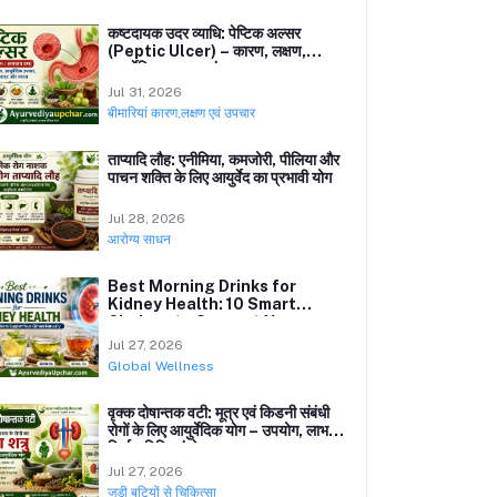
कष्टदायक उदर व्याधि: पेप्टिक अल्सर
(Peptic Ulcer) – कारण, लक्षण,
आयुर्वेदिक उपचार एवं बचाव
Jul 31, 2026
बीमारियां कारण,लक्षण एवं उपचार
ताप्यादि लौह: एनीमिया, कमजोरी, पीलिया और
पाचन शक्ति के लिए आयुर्वेद का प्रभावी योग
Jul 28, 2026
आरोग्य साधन
Best Morning Drinks for
Kidney Health: 10 Smart
Choices to Support Your
Kidneys Naturally
Jul 27, 2026
Global Wellness
वृक्क दोषान्तक वटी: मूत्र एवं किडनी संबंधी
रोगों के लिए आयुर्वेदिक योग – उपयोग, लाभ,
निर्माण विधि एवं सेवन
Jul 27, 2026
जड़ी बूटियों से चिकित्सा